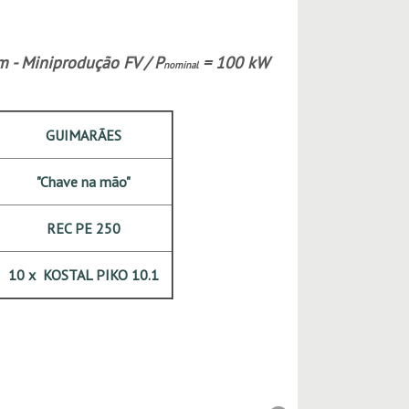
 - Miniprodução FV / P
= 100 kW
nominal
GUIMARÃES
"Chave na mão"
REC PE 250
10 x KOSTAL PIKO 10.1